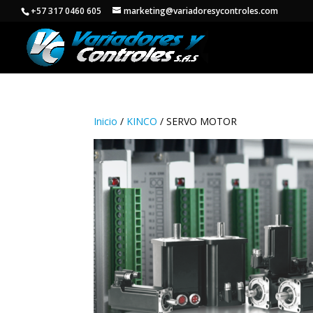
+57 317 0460 605
marketing@variadoresycontroles.com
Inicio
/
KINCO
/ SERVO MOTOR